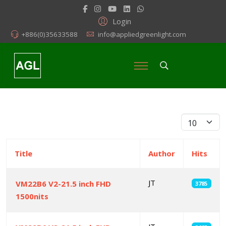
Login
+886(0)35633588
info@appliedgreenlight.com
Display #
Title
Author
Hits
JT
VM22B6 V2-21.5 inch FHD
3785
1500nits